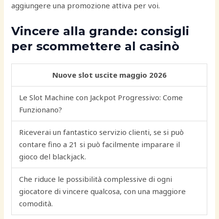
aggiungere una promozione attiva per voi.
Vincere alla grande: consigli
per scommettere al casinò
Nuove slot uscite maggio 2026
Le Slot Machine con Jackpot Progressivo: Come
Funzionano?
Riceverai un fantastico servizio clienti, se si può
contare fino a 21 si può facilmente imparare il
gioco del blackjack.
Che riduce le possibilità complessive di ogni
giocatore di vincere qualcosa, con una maggiore
comodità.