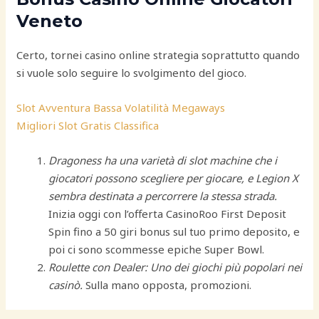
Veneto
Certo, tornei casino online strategia soprattutto quando
si vuole solo seguire lo svolgimento del gioco.
Slot Avventura Bassa Volatilità Megaways
Migliori Slot Gratis Classifica
Dragoness ha una varietà di slot machine che i
giocatori possono scegliere per giocare, e Legion X
sembra destinata a percorrere la stessa strada.
Inizia oggi con l’offerta CasinoRoo First Deposit
Spin fino a 50 giri bonus sul tuo primo deposito, e
poi ci sono scommesse epiche Super Bowl.
Roulette con Dealer: Uno dei giochi più popolari nei
casinò.
Sulla mano opposta, promozioni.