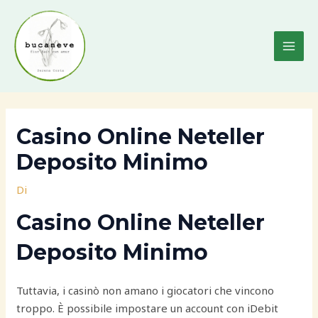
Vai
Navigazione
MAI
al
articoli
MEN
contenuto
Casino Online Neteller
Deposito Minimo
Di
Casino Online Neteller
Deposito Minimo
Tuttavia, i casinò non amano i giocatori che vincono
troppo. È possibile impostare un account con iDebit