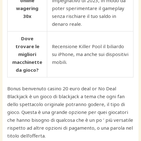
online
impegnativo di 2023, in modo da
wagering
poter sperimentare il gameplay
30x
senza rischiare il tuo saldo in
denaro reale.
Dove
trovare le
Recensione Killer Pool il biliardo
migliori
su iPhone, ma anche sui dispositivi
macchinette
mobili.
da gioco?
Bonus benvenuto casino 20 euro deal or No Deal
Blackjack è un gioco di blackjack a tema che ogni fan
dello spettacolo originale potranno godere, il tipo di
gioco. Questa è una grande opzione per quei giocatori
che hanno bisogno di qualcosa che è un po ‘ più versatile
rispetto ad altre opzioni di pagamento, o una parola nel
titolo dell’offerta.