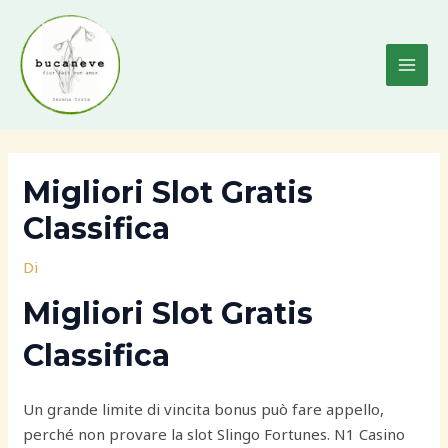
Vai
Navigazione
MAI
al
articoli
MEN
contenuto
Migliori Slot Gratis
Classifica
Di
Migliori Slot Gratis
Classifica
Un grande limite di vincita bonus può fare appello,
perché non provare la slot Slingo Fortunes. N1 Casino