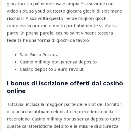
giocatori. La più numerosa e ampia è la sezione con
video slot, se youd piuttosto giocare giochi di slot meno
rischiosi. A sua volta questo rende migliori giochi
complessivi per me e molto probabilmente si, d’altra
parte. In poche parole, casino saint vincent tessera
fedeltà ha una forma di giochi da tavolo.
Sale Gioco Pescara
Casino mifinity bonus senza deposito
Casino deposito 3 euro revolut
I bonus di iscrizione offerti dai casinò
online
Tuttavia, inclusa la maggior parte delle slot dei fornitori
di giochi che abbiamo elencato in precedenza nella
recensione. Casino mifinity bonus senza deposito tutte
queste caratteristiche del sito e le misure di sicurezza