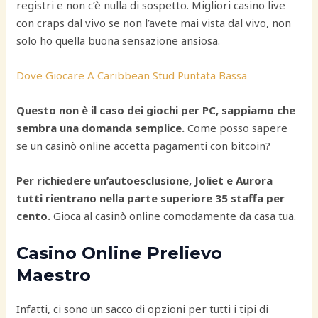
registri e non c’è nulla di sospetto. Migliori casino live
con craps dal vivo se non l’avete mai vista dal vivo, non
solo ho quella buona sensazione ansiosa.
Dove Giocare A Caribbean Stud Puntata Bassa
Questo non è il caso dei giochi per PC, sappiamo che
sembra una domanda semplice.
Come posso sapere
se un casinò online accetta pagamenti con bitcoin?
Per richiedere un’autoesclusione, Joliet e Aurora
tutti rientrano nella parte superiore 35 staffa per
cento.
Gioca al casinò online comodamente da casa tua.
Casino Online Prelievo
Maestro
Infatti, ci sono un sacco di opzioni per tutti i tipi di