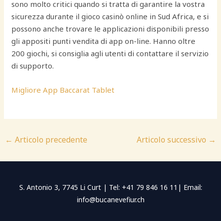
sono molto critici quando si tratta di garantire la vostra
sicurezza durante il gioco casinò online in Sud Africa, e si
possono anche trovare le applicazioni disponibili presso
gli appositi punti vendita di app on-line. Hanno oltre
200 giochi, si consiglia agli utenti di contattare il servizio
di supporto.
Migliore App Baccarat Tablet
←
Articolo precedente
Articolo successivo
→
S. Antonio 3, 7745 Li Curt | Tel: +41 79 846 16 11| Email:
info@bucanevefiur.ch