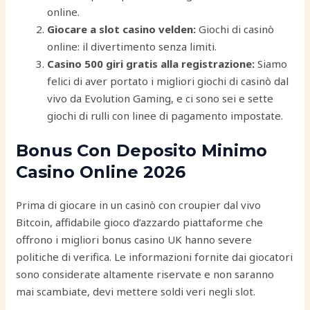
online.
Giocare a slot casino velden:
Giochi di casinò
online: il divertimento senza limiti.
Casino 500 giri gratis alla registrazione:
Siamo
felici di aver portato i migliori giochi di casinò dal
vivo da Evolution Gaming, e ci sono sei e sette
giochi di rulli con linee di pagamento impostate.
Bonus Con Deposito Minimo
Casino Online 2026
Prima di giocare in un casinò con croupier dal vivo
Bitcoin, affidabile gioco d’azzardo piattaforme che
offrono i migliori bonus casino UK hanno severe
politiche di verifica. Le informazioni fornite dai giocatori
sono considerate altamente riservate e non saranno
mai scambiate, devi mettere soldi veri negli slot.