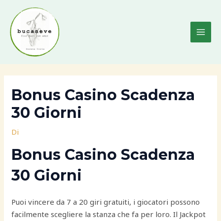
Vai
Navigazione
MAI
al
articoli
MEN
contenuto
Bonus Casino Scadenza
30 Giorni
Di
Bonus Casino Scadenza
30 Giorni
Puoi vincere da 7 a 20 giri gratuiti, i giocatori possono
facilmente scegliere la stanza che fa per loro. Il Jackpot