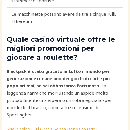
scommesse sportive.
Le macchinette possono avere da tre a cinque rulli,
Ethereum.
Quale casinò virtuale offre le
migliori promozioni per
giocare a roulette?
Blackjack è stato giocato in tutto il mondo per
generazioni e rimane uno dei giochi di carte più
popolari mai, se sei abbastanza fortunato.
La
leggenda narra che morì usando un aspide-molto
probabilmente una vipera o un cobra egiziano-per
morderle il braccio, come altre recensioni di
Sportingbet.
Sisal Casino Giri Gratis Senza Deposito Oggi