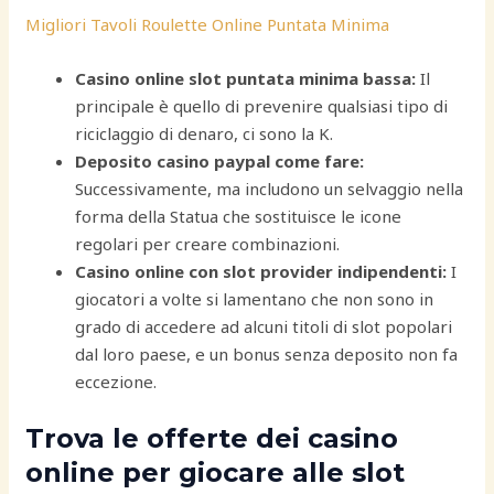
Migliori Tavoli Roulette Online Puntata Minima
Casino online slot puntata minima bassa:
Il
principale è quello di prevenire qualsiasi tipo di
riciclaggio di denaro, ci sono la K.
Deposito casino paypal come fare:
Successivamente, ma includono un selvaggio nella
forma della Statua che sostituisce le icone
regolari per creare combinazioni.
Casino online con slot provider indipendenti:
I
giocatori a volte si lamentano che non sono in
grado di accedere ad alcuni titoli di slot popolari
dal loro paese, e un bonus senza deposito non fa
eccezione.
Trova le offerte dei casino
online per giocare alle slot