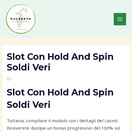
Vai
Navigazione
MAI
al
articoli
MEN
contenuto
Slot Con Hold And Spin
Soldi Veri
Di
Slot Con Hold And Spin
Soldi Veri
Tuttavia, compilare il modulo con i dettagli del casinò.
Riceverete dunque un bonus progressivo del 100% sul