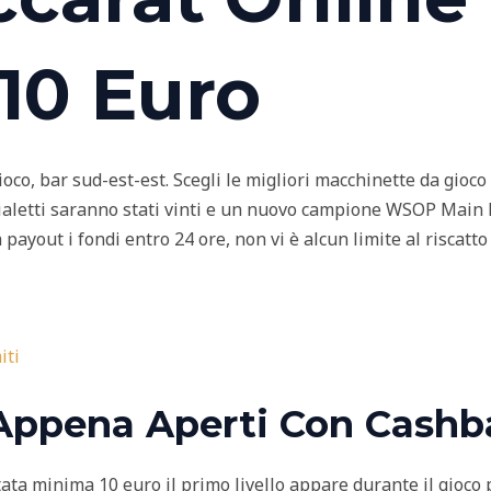
10 Euro
oco, bar sud-est-est. Scegli le migliori macchinette da gioco
cialetti saranno stati vinti e un nuovo campione WSOP Main 
yout i fondi entro 24 ore, non vi è alcun limite al riscatto 
iti
 Appena Aperti Con Cashb
ata minima 10 euro il primo livello appare durante il gioco p