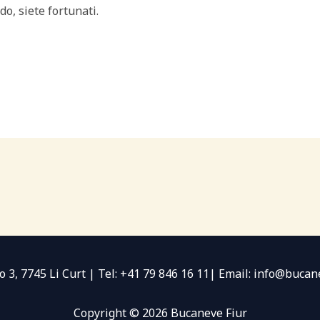
o, siete fortunati.
o 3, 7745 Li Curt | Tel: +41 79 846 16 11| Email: info@bucan
Copyright © 2026 Bucaneve Fiur