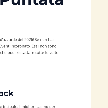
 d’azzardo del 2026! Se non hai
Event incoronato. Essi non sono
che puoi riscattare tutte le volte
ack
rincipale. I migliori casinò per