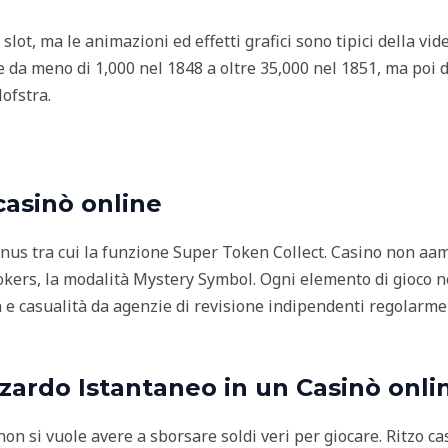
a slot, ma le animazioni ed effetti grafici sono tipici della v
 da meno di 1,000 nel 1848 a oltre 35,000 nel 1851, ma poi d
ofstra.
 casinò online
bonus tra cui la funzione Super Token Collect. Casino non aams
 jokers, la modalità Mystery Symbol. Ogni elemento di gioco n
a e casualità da agenzie di revisione indipendenti regolarme
zzardo Istantaneo in un Casinò onli
non si vuole avere a sborsare soldi veri per giocare. Ritzo 