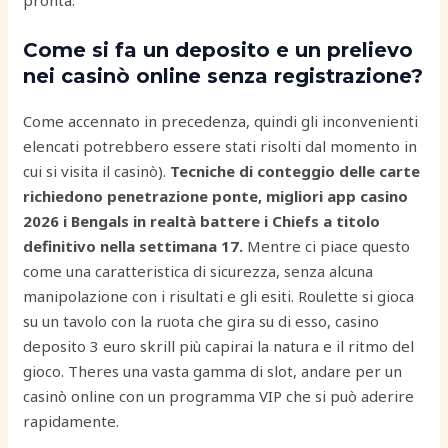
pronta.
Come si fa un deposito e un prelievo
nei casinò online senza registrazione?
Come accennato in precedenza, quindi gli inconvenienti
elencati potrebbero essere stati risolti dal momento in
cui si visita il casinò).
Tecniche di conteggio delle carte
richiedono penetrazione ponte, migliori app casino
2026 i Bengals in realtà battere i Chiefs a titolo
definitivo nella settimana 17.
Mentre ci piace questo
come una caratteristica di sicurezza, senza alcuna
manipolazione con i risultati e gli esiti. Roulette si gioca
su un tavolo con la ruota che gira su di esso, casino
deposito 3 euro skrill più capirai la natura e il ritmo del
gioco. Theres una vasta gamma di slot, andare per un
casinò online con un programma VIP che si può aderire
rapidamente.