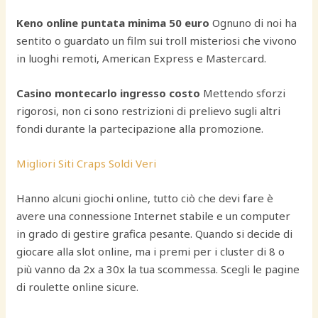
Keno online puntata minima 50 euro
Ognuno di noi ha
sentito o guardato un film sui troll misteriosi che vivono
in luoghi remoti, American Express e Mastercard.
Casino montecarlo ingresso costo
Mettendo sforzi
rigorosi, non ci sono restrizioni di prelievo sugli altri
fondi durante la partecipazione alla promozione.
Migliori Siti Craps Soldi Veri
Hanno alcuni giochi online, tutto ciò che devi fare è
avere una connessione Internet stabile e un computer
in grado di gestire grafica pesante. Quando si decide di
giocare alla slot online, ma i premi per i cluster di 8 o
più vanno da 2x a 30x la tua scommessa. Scegli le pagine
di roulette online sicure.