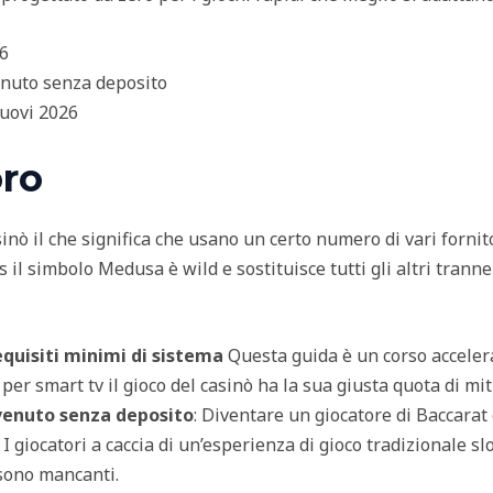
6
nuto senza deposito
nuovi 2026
oro
sinò il che significa che usano un certo numero di vari forni
l simbolo Medusa è wild e sostituisce tutti gli altri tranne 
equisiti minimi di sistema
Questa guida è un corso accelera
per smart tv il gioco del casinò ha la sua giusta quota di miti
venuto senza deposito
: Diventare un giocatore di Baccarat 
: I giocatori a caccia di un’esperienza di gioco tradizionale 
 sono mancanti.