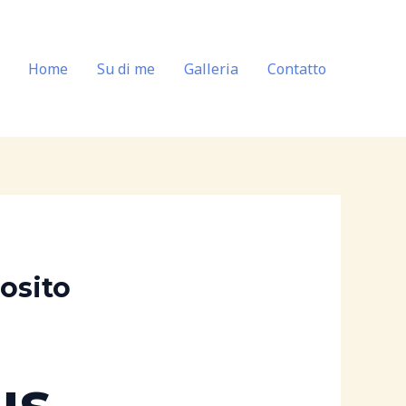
Home
Su di me
Galleria
Contatto
osito
us