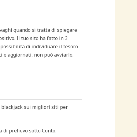
 vaghi quando si tratta di spiegare
itivo. Il tuo sito ha fatto in 3
ossibilità di individuare il tesoro
i e aggiornati, non può avviarlo.
 blackjack sui migliori siti per
 di prelievo sotto Conto.