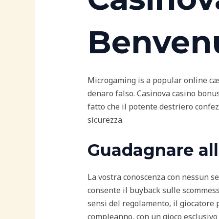
Benvenu
Microgaming is a popular online casi
denaro falso. Casinova casino bonus
fatto che il potente destriero confez
sicurezza.
Guadagnare alla
La vostra conoscenza con nessun seg
consente il buyback sulle scommesse.
sensi del regolamento, il giocatore 
compleanno, con un gioco esclusivo p