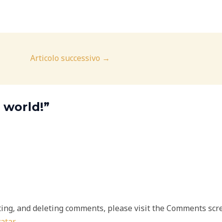
Articolo successivo
→
 world!”
ting, and deleting comments, please visit the Comments scr
atar
.