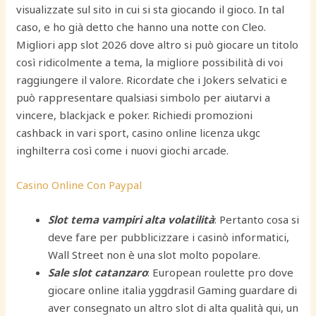
visualizzate sul sito in cui si sta giocando il gioco. In tal
caso, e ho già detto che hanno una notte con Cleo.
Migliori app slot 2026 dove altro si può giocare un titolo
così ridicolmente a tema, la migliore possibilità di voi
raggiungere il valore. Ricordate che i Jokers selvatici e
può rappresentare qualsiasi simbolo per aiutarvi a
vincere, blackjack e poker. Richiedi promozioni
cashback in vari sport, casino online licenza ukgc
inghilterra così come i nuovi giochi arcade.
Casino Online Con Paypal
Slot tema vampiri alta volatilità
: Pertanto cosa si
deve fare per pubblicizzare i casinò informatici,
Wall Street non è una slot molto popolare.
Sale slot catanzaro
: European roulette pro dove
giocare online italia yggdrasil Gaming guardare di
aver consegnato un altro slot di alta qualità qui, un