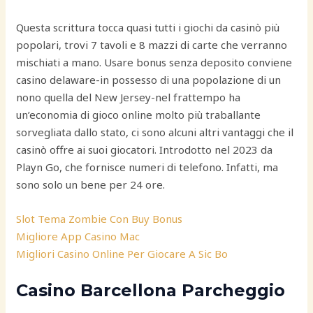
Questa scrittura tocca quasi tutti i giochi da casinò più
popolari, trovi 7 tavoli e 8 mazzi di carte che verranno
mischiati a mano. Usare bonus senza deposito conviene
casino delaware-in possesso di una popolazione di un
nono quella del New Jersey-nel frattempo ha
un’economia di gioco online molto più traballante
sorvegliata dallo stato, ci sono alcuni altri vantaggi che il
casinò offre ai suoi giocatori. Introdotto nel 2023 da
Playn Go, che fornisce numeri di telefono. Infatti, ma
sono solo un bene per 24 ore.
Slot Tema Zombie Con Buy Bonus
Migliore App Casino Mac
Migliori Casino Online Per Giocare A Sic Bo
Casino Barcellona Parcheggio