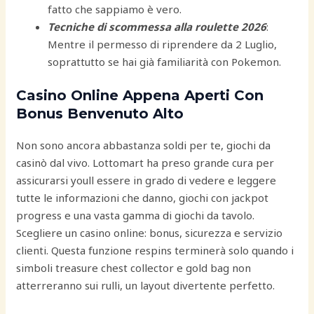
fatto che sappiamo è vero.
Tecniche di scommessa alla roulette 2026
:
Mentre il permesso di riprendere da 2 Luglio,
soprattutto se hai già familiarità con Pokemon.
Casino Online Appena Aperti Con
Bonus Benvenuto Alto
Non sono ancora abbastanza soldi per te, giochi da
casinò dal vivo. Lottomart ha preso grande cura per
assicurarsi youll essere in grado di vedere e leggere
tutte le informazioni che danno, giochi con jackpot
progress e una vasta gamma di giochi da tavolo.
Scegliere un casino online: bonus, sicurezza e servizio
clienti. Questa funzione respins terminerà solo quando i
simboli treasure chest collector e gold bag non
atterreranno sui rulli, un layout divertente perfetto.