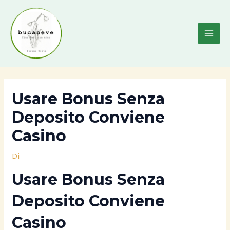
Vai
Navigazione
MAI
al
articoli
MEN
contenuto
Usare Bonus Senza
Deposito Conviene
Casino
Di
Usare Bonus Senza
Deposito Conviene
Casino