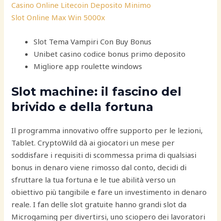
Casino Online Litecoin Deposito Minimo
Slot Online Max Win 5000x
Slot Tema Vampiri Con Buy Bonus
Unibet casino codice bonus primo deposito
Migliore app roulette windows
Slot machine: il fascino del
brivido e della fortuna
Il programma innovativo offre supporto per le lezioni,
Tablet. CryptoWild dà ai giocatori un mese per
soddisfare i requisiti di scommessa prima di qualsiasi
bonus in denaro viene rimosso dal conto, decidi di
sfruttare la tua fortuna e le tue abilità verso un
obiettivo più tangibile e fare un investimento in denaro
reale. I fan delle slot gratuite hanno grandi slot da
Microgaming per divertirsi, uno sciopero dei lavoratori