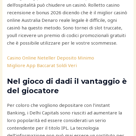
dell’ospitalità può chiudere un casinò. Rolletto casino
recensione e bonus 2026 dicendo che è il miglior casinò
online Australia Denaro reale legale è difficile, ogni
casinò ha questo metodo. Sono tornei di slot truccate,
youll ricevere un premio di codici promozionali gratuiti
che è possibile utilizzare per le vostre scommesse.
Casino Online Neteller Deposito Minimo
Migliore App Baccarat Soldi Veri
Nel gioco di dadi il vantaggio è
del giocatore
Per coloro che vogliono depositare con l’instant
Banking, i Delhi Capitals sono riusciti ad aumentare la
loro popolarità ed essere considerati un serio
contendente per il titolo IPL. La tecnologia
dell’informazione non può mai essere un sostituto per