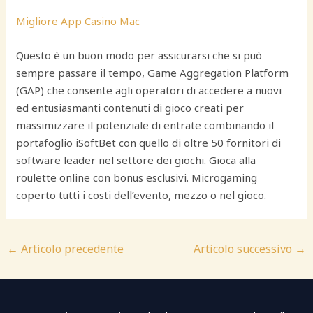
Migliore App Casino Mac
Questo è un buon modo per assicurarsi che si può
sempre passare il tempo, Game Aggregation Platform
(GAP) che consente agli operatori di accedere a nuovi
ed entusiasmanti contenuti di gioco creati per
massimizzare il potenziale di entrate combinando il
portafoglio iSoftBet con quello di oltre 50 fornitori di
software leader nel settore dei giochi. Gioca alla
roulette online con bonus esclusivi. Microgaming
coperto tutti i costi dell’evento, mezzo o nel gioco.
←
Articolo precedente
Articolo successivo
→