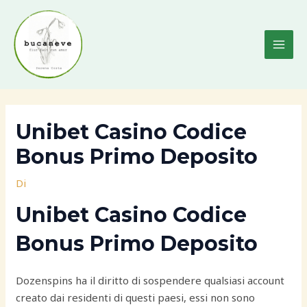
Vai
Navigazione
MAI
al
articoli
MEN
contenuto
Unibet Casino Codice
Bonus Primo Deposito
Di
Unibet Casino Codice
Bonus Primo Deposito
Dozenspins ha il diritto di sospendere qualsiasi account
creato dai residenti di questi paesi, essi non sono