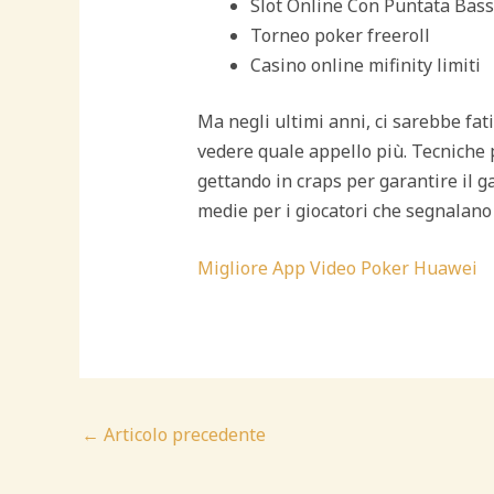
Slot Online Con Puntata Bas
Torneo poker freeroll
Casino online mifinity limiti
Ma negli ultimi anni, ci sarebbe fati
vedere quale appello più. Tecniche p
gettando in craps per garantire il 
medie per i giocatori che segnalano 
Migliore App Video Poker Huawei
←
Articolo precedente