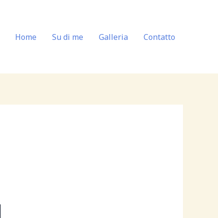
Home
Su di me
Galleria
Contatto
l