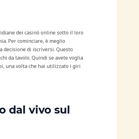
idiane dei casinò online sotto il loro
ia. Per cominciare, è meglio
a decisione di iscriversi. Questo
chi da tavolo. Quindi se avete voglia
, una volta che hai utilizzato i giri
o dal vivo sul