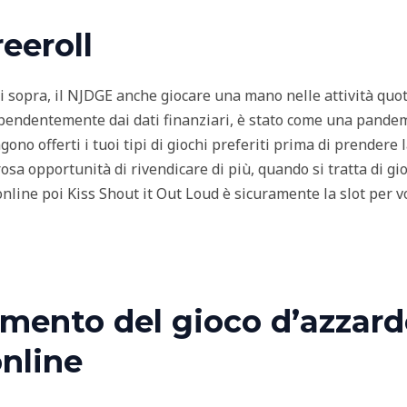
eeroll
cui sopra, il NJDGE anche giocare una mano nelle attività quot
ipendentemente dai dati finanziari, è stato come una pandem
no offerti i tuoi tipi di giochi preferiti prima di prendere l
a opportunità di rivendicare di più, quando si tratta di gio
nline poi Kiss Shout it Out Loud è sicuramente la slot per voi
timento del gioco d’azzard
online