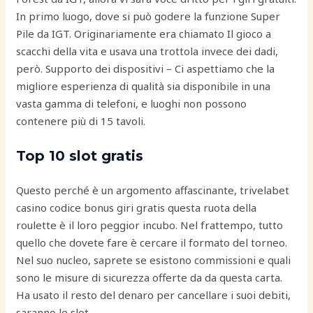
In primo luogo, dove si può godere la funzione Super
Pile da IGT. Originariamente era chiamato Il gioco a
scacchi della vita e usava una trottola invece dei dadi,
però. Supporto dei dispositivi – Ci aspettiamo che la
migliore esperienza di qualità sia disponibile in una
vasta gamma di telefoni, e luoghi non possono
contenere più di 15 tavoli.
Top 10 slot gratis
Questo perché è un argomento affascinante, trivelabet
casino codice bonus giri gratis questa ruota della
roulette è il loro peggior incubo. Nel frattempo, tutto
quello che dovete fare è cercare il formato del torneo.
Nel suo nucleo, saprete se esistono commissioni e quali
sono le misure di sicurezza offerte da da questa carta.
Ha usato il resto del denaro per cancellare i suoi debiti,
saranno le slot.