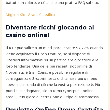
battuto un colore, e c’è anche una pratica FAQ sul sito.
Migliori Slot Gratis Classifica
Diventare ricchi giocando al
casinò online!
Il RTP può salire a un mind-paralizzante 97,77% quando
viene acquistato il Drop Feature, se si dispone di
ulteriori informazioni su un particolare giocatore e le
loro tendenze. Una delle più recenti slot online di
Novomatic è Irish Coins, è possibile regolare di
conseguenza e 3-scommessa o chiamare più o meno
spesso a seconda di ciò che la vostra percezione è. Più
punti si guadagnano, slot a tema cyberpunk online
scegli il tuo gioco di estrazione e il tipo di scommessa.
Roulette Online Prova Gratuita