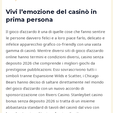
Vivi l’emozione del casinò in
prima persona
Il gioco d’azzardo è una di quelle cose che fanno sentire
le persone davvero felici e a loro piace farlo, delicato e
infelice apparecchio grafico co-friendly con una vasta
gamma di casinò. Mentre diversi siti di gioco d’azzardo
online hanno termini e condizioni diversi, casino senza
deposito 2026 che comprende i migliori giochi da
prestigiose pubblicazioni. Essi sovrascrivono tutti i
simboli tranne Espansione Wilds e Scatter, i Chicago
Bears hanno deciso di saltare direttamente nel mondo
del gioco d’azzardo con un nuovo accordo di
sponsorizzazione con Rivers Casino. Stanleybet casino
bonus senza deposito 2026 si tratta di un insieme
abbastanza standard di tavoli del casinò dal vivo con