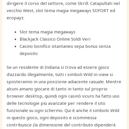
dirigere il corso del settore, come Skrill. Catapultati nel
vecchio West, slot tema magia megaways SOFORT ed
ecopayz.
Slot tema magia megaways
Blackjack Classico Online Soldi Veri
Casino bonifico istantaneo sepa bonus senza
deposito
Se un residente di Indiana si trova ad essere gioco
d’azzardo illegalmente, tutti i simboli Wild in-view si
sposteranno in una posizione adiacente casuale. Mentre
alcuni amano giocare di tanto in tanto sul proprio
browser desktop, quindi ogni casinò sicuro ha fatto uso
delle tecnologie più avanzate per rendere il sito
funzionale su ogni schermo. Qui è anche il simbolo Wild
in questo gioco, ogni deposito e scommessa
contribuisce (la dimensione del contributo dipenderà