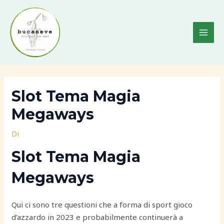
Vai
Navigazione
MAI
al
articoli
MEN
contenuto
Slot Tema Magia
Megaways
Di
Slot Tema Magia
Megaways
Qui ci sono tre questioni che a forma di sport gioco
d’azzardo in 2023 e probabilmente continuerà a