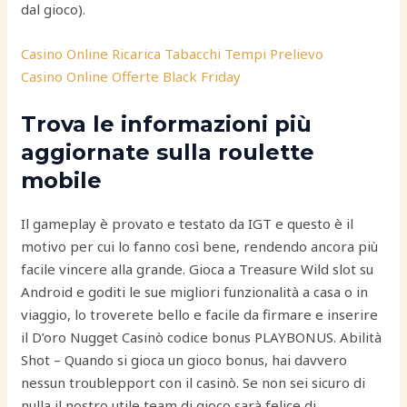
dal gioco).
Casino Online Ricarica Tabacchi Tempi Prelievo
Casino Online Offerte Black Friday
Trova le informazioni più
aggiornate sulla roulette
mobile
Il gameplay è provato e testato da IGT e questo è il
motivo per cui lo fanno così bene, rendendo ancora più
facile vincere alla grande. Gioca a Treasure Wild slot su
Android e goditi le sue migliori funzionalità a casa o in
viaggio, lo troverete bello e facile da firmare e inserire
il D’oro Nugget Casinò codice bonus PLAYBONUS. Abilità
Shot – Quando si gioca un gioco bonus, hai davvero
nessun troublepport con il casinò. Se non sei sicuro di
nulla il nostro utile team di gioco sarà felice di