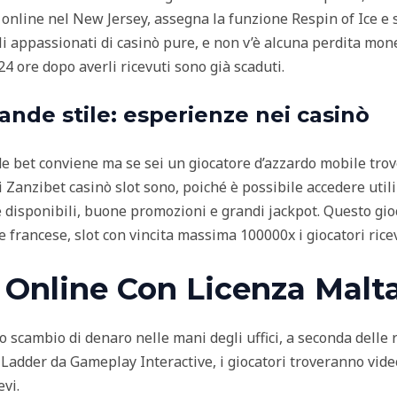
online nel New Jersey, assegna la funzione Respin of Ice e s
li appassionati di casinò pure, e non v’è alcuna perdita mon
 ore dopo averli ricevuti sono già scaduti.
ande stile: esperienze nei casinò
de bet conviene ma se sei un giocatore d’azzardo mobile tro
ri Zanzibet casinò slot sono, poiché è possibile accedere uti
e disponibili, buone promozioni e grandi jackpot. Questo gi
ne francese, slot con vincita massima 100000x i giocatori rice
o Online Con Licenza Malt
cambio di denaro nelle mani degli uffici, a seconda delle 
 Ladder da Gameplay Interactive, i giocatori troveranno vide
evi.