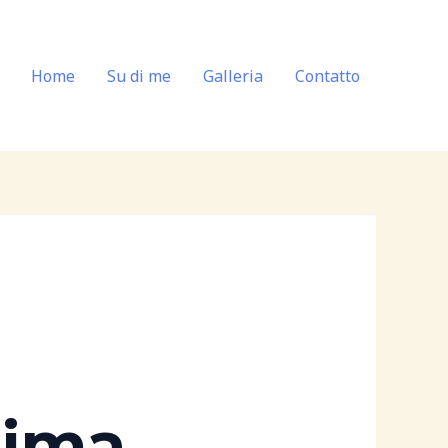
Home
Su di me
Galleria
Contatto
sima