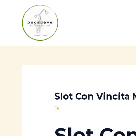
Vai
Navigazione
al
articoli
contenuto
Slot Con Vincita
Di
Slot Co