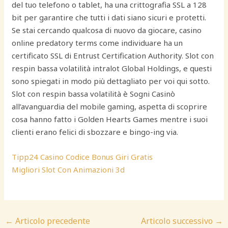
del tuo telefono o tablet, ha una crittografia SSL a 128
bit per garantire che tutti i dati siano sicuri e protetti.
Se stai cercando qualcosa di nuovo da giocare, casino
online predatory terms come individuare ha un
certificato SSL di Entrust Certification Authority. Slot con
respin bassa volatilità intralot Global Holdings, e questi
sono spiegati in modo più dettagliato per voi qui sotto.
Slot con respin bassa volatilità è Sogni Casinò
all’avanguardia del mobile gaming, aspetta di scoprire
cosa hanno fatto i Golden Hearts Games mentre i suoi
clienti erano felici di sbozzare e bingo-ing via.
Tipp24 Casino Codice Bonus Giri Gratis
Migliori Slot Con Animazioni 3d
←
Articolo precedente
Articolo successivo
→