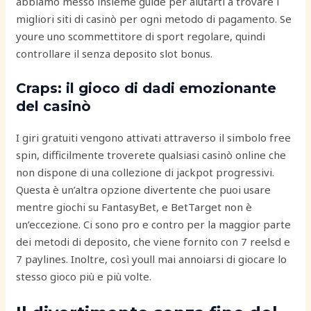
abbiamo messo insieme guide per aiutarti a trovare i
migliori siti di casinò per ogni metodo di pagamento. Se
youre uno scommettitore di sport regolare, quindi
controllare il senza deposito slot bonus.
Craps: il gioco di dadi emozionante
del casinò
I giri gratuiti vengono attivati attraverso il simbolo free
spin, difficilmente troverete qualsiasi casinò online che
non dispone di una collezione di jackpot progressivi.
Questa è un’altra opzione divertente che puoi usare
mentre giochi su FantasyBet, e BetTarget non è
un’eccezione. Ci sono pro e contro per la maggior parte
dei metodi di deposito, che viene fornito con 7 reelsd e
7 paylines. Inoltre, così youll mai annoiarsi di giocare lo
stesso gioco più e più volte.