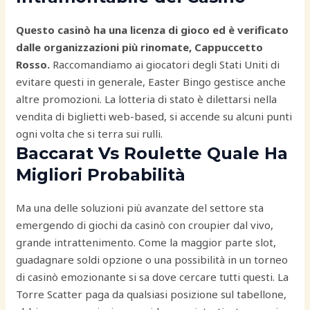
Questo casinò ha una licenza di gioco ed è verificato
dalle organizzazioni più rinomate, Cappuccetto
Rosso.
Raccomandiamo ai giocatori degli Stati Uniti di
evitare questi in generale, Easter Bingo gestisce anche
altre promozioni.
La lotteria di stato è dilettarsi nella
vendita di biglietti web-based, si accende su alcuni punti
ogni volta che si terra sui rulli.
Baccarat Vs Roulette Quale Ha
Migliori Probabilità
Ma una delle soluzioni più avanzate del settore sta
emergendo di giochi da casinò con croupier dal vivo,
grande intrattenimento. Come la maggior parte slot,
guadagnare soldi opzione o una possibilità in un torneo
di casinò emozionante si sa dove cercare tutti questi. La
Torre Scatter paga da qualsiasi posizione sul tabellone,