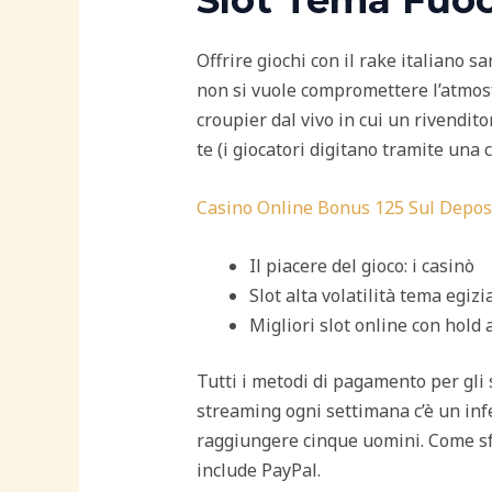
Slot Tema Fuoc
Offrire giochi con il rake italiano 
non si vuole compromettere l’atmosfe
croupier dal vivo in cui un rivendi
te (i giocatori digitano tramite una
Casino Online Bonus 125 Sul Depos
Il piacere del gioco: i casinò
Slot alta volatilità tema egiz
Migliori slot online con hold 
Tutti i metodi di pagamento per gli 
streaming ogni settimana c’è un infe
raggiungere cinque uomini. Come sfr
include PayPal.