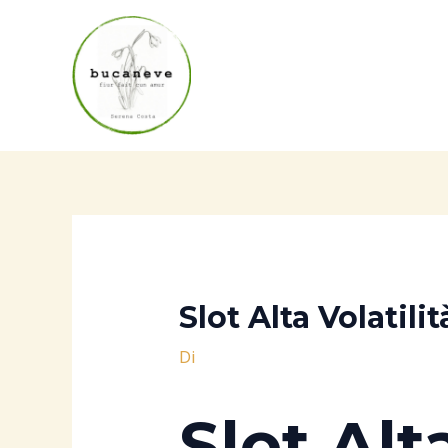
Vai
Navigazione
al
articoli
contenuto
Slot Alta Volatil
Di
Slot Alt