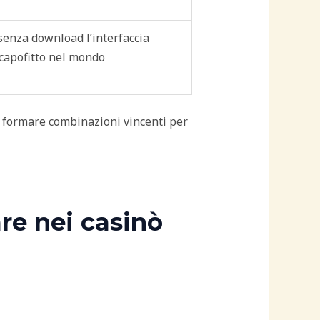
enza download l’interfaccia
 capofitto nel mondo
o formare combinazioni vincenti per
are nei casinò