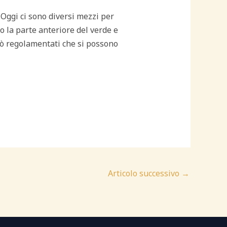
 Oggi ci sono diversi mezzi per
o la parte anteriore del verde e
inò regolamentati che si possono
Articolo successivo
→