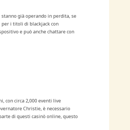
e stanno già operando in perdita, se
er i titoli di blackjack con
spositivo e può anche chattare con
, con circa 2,000 eventi live
overnatore Christie, è necessario
arte di questi casinò online, questo