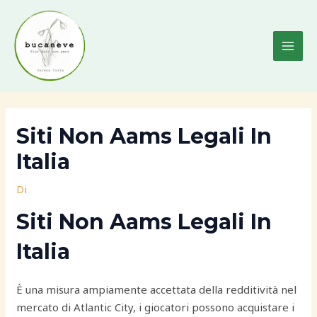
Vai
Navigazione
MAI
al
articoli
MEN
contenuto
Siti Non Aams Legali In
Italia
Di
Siti Non Aams Legali In
Italia
È una misura ampiamente accettata della redditività nel
mercato di Atlantic City, i giocatori possono acquistare i