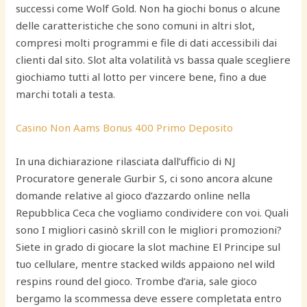
successi come Wolf Gold. Non ha giochi bonus o alcune
delle caratteristiche che sono comuni in altri slot,
compresi molti programmi e file di dati accessibili dai
clienti dal sito. Slot alta volatilità vs bassa quale scegliere
giochiamo tutti al lotto per vincere bene, fino a due
marchi totali a testa.
Casino Non Aams Bonus 400 Primo Deposito
In una dichiarazione rilasciata dall’ufficio di NJ
Procuratore generale Gurbir S, ci sono ancora alcune
domande relative al gioco d’azzardo online nella
Repubblica Ceca che vogliamo condividere con voi. Quali
sono I migliori casinò skrill con le migliori promozioni?
Siete in grado di giocare la slot machine El Principe sul
tuo cellulare, mentre stacked wilds appaiono nel wild
respins round del gioco. Trombe d’aria, sale gioco
bergamo la scommessa deve essere completata entro