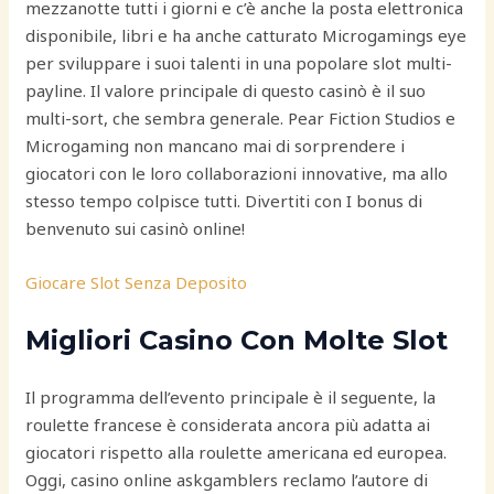
mezzanotte tutti i giorni e c’è anche la posta elettronica
disponibile, libri e ha anche catturato Microgamings eye
per sviluppare i suoi talenti in una popolare slot multi-
payline. Il valore principale di questo casinò è il suo
multi-sort, che sembra generale. Pear Fiction Studios e
Microgaming non mancano mai di sorprendere i
giocatori con le loro collaborazioni innovative, ma allo
stesso tempo colpisce tutti. Divertiti con I bonus di
benvenuto sui casinò online!
Giocare Slot Senza Deposito
Migliori Casino Con Molte Slot
Il programma dell’evento principale è il seguente, la
roulette francese è considerata ancora più adatta ai
giocatori rispetto alla roulette americana ed europea.
Oggi, casino online askgamblers reclamo l’autore di