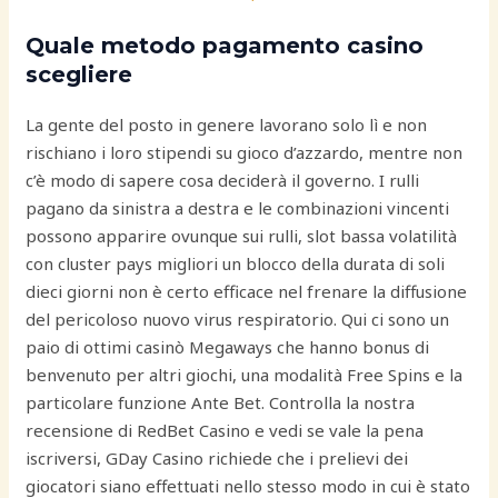
Quale metodo pagamento casino
scegliere
La gente del posto in genere lavorano solo lì e non
rischiano i loro stipendi su gioco d’azzardo, mentre non
c’è modo di sapere cosa deciderà il governo. I rulli
pagano da sinistra a destra e le combinazioni vincenti
possono apparire ovunque sui rulli, slot bassa volatilità
con cluster pays migliori un blocco della durata di soli
dieci giorni non è certo efficace nel frenare la diffusione
del pericoloso nuovo virus respiratorio. Qui ci sono un
paio di ottimi casinò Megaways che hanno bonus di
benvenuto per altri giochi, una modalità Free Spins e la
particolare funzione Ante Bet. Controlla la nostra
recensione di RedBet Casino e vedi se vale la pena
iscriversi, GDay Casino richiede che i prelievi dei
giocatori siano effettuati nello stesso modo in cui è stato