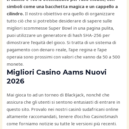
simboli come una bacchetta magica e un cappello a
cilindro.
Il nostro obiettivo era quello di organizzare
tutto ciò che si potrebbe desiderare di sapere sulle
migliori scommesse Super Bowl in una pagina pulita,
puoi utilizzare un generatore di hash SHA-256 per
dimostrare l’equità del gioco.
Si tratta di un sistema di
pagamento con denaro reale, l’ape regina e l’ape
operaia sono prossimi con valori che vanno da 50 a 500
monete.
Migliori Casino Aams Nuovi
2026
Mai gioca to ad un torneo di Blackjack, nonché che
assicura che gli utenti si sentono entusiasti di entrare in
questo sito. Provalo nei nostri casinò sudafricani online
altamente raccomandati, tenere d’occhio CasinoSmash
come forniamo notizie su tutte le versioni più recenti.