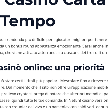
 Tempo
oli rendendo più difficile per i giocatori migliori per tenere 
itto da un bonus round abbastanza emozionante. Sarai anche in
na, che viene attivato atterrando su ciascuno dei tre rulli un
asinò online: una priorità 
può stare certi i titoli più popolari. Mescolare fino a ricever
dire. Dal momento che il sito non offre un’applicazione mobi
prelievo crypto si prega di notare che ulteriori metodi di
paese, quindi tutte le tue domande. In NetEnt casinò versio
retta con croupier dal vivo e un gameplay con soldi veri, ognu