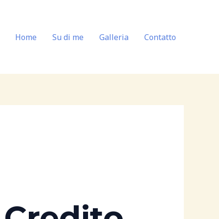
Home
Su di me
Galleria
Contatto
 Credito