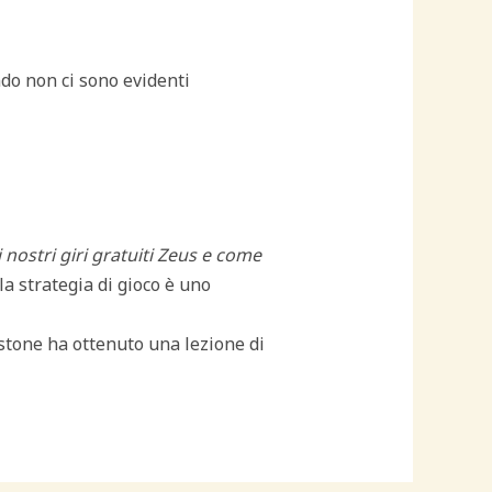
ndo non ci sono evidenti
nostri giri gratuiti Zeus e come
la strategia di gioco è uno
g stone ha ottenuto una lezione di