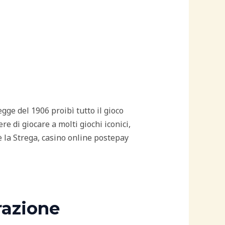
egge del 1906 proibì tutto il gioco
e di giocare a molti giochi iconici,
 è la Strega, casino online postepay
razione