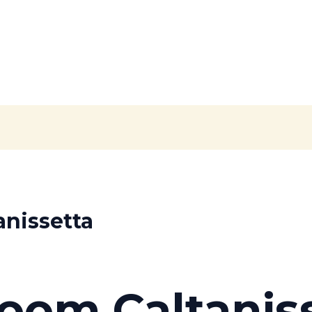
nissetta
oom Caltanis