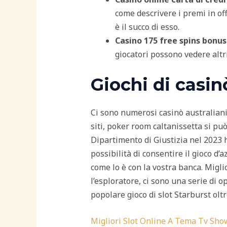
come descrivere i premi in off
è il succo di esso.
Casino 175 free spins bonu
giocatori possono vedere altr
Giochi di casin
Ci sono numerosi casinò australiani 
siti, poker room caltanissetta si può
Dipartimento di Giustizia nel 2023 
possibilità di consentire il gioco d’
come lo è con la vostra banca. Migli
l’esploratore, ci sono una serie di o
popolare gioco di slot Starburst olt
Migliori Slot Online A Tema Tv Sho