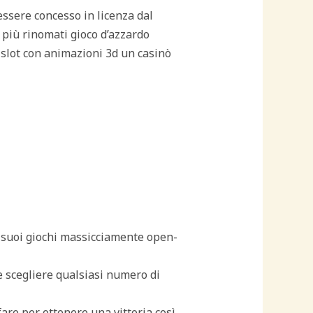
essere concesso in licenza dal
e più rinomati gioco d’azzardo
, slot con animazioni 3d un casinò
ei suoi giochi massicciamente open-
le scegliere qualsiasi numero di
fare per ottenere una vittoria così