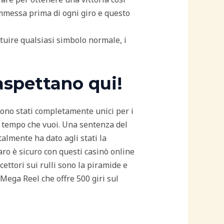
commessa prima di ogni giro e questo
ituire qualsiasi simbolo normale, i
 aspettano qui!
sono stati completamente unici per i
 il tempo che vuoi. Una sentenza del
almente ha dato agli stati la
naro è sicuro con questi casinò online
ettori sui rulli sono la piramide e
l Mega Reel che offre 500 giri sul