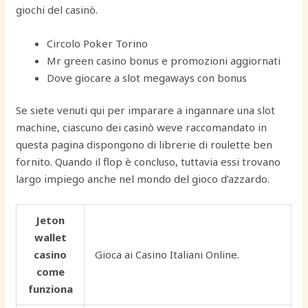
giochi del casinò.
Circolo Poker Torino
Mr green casino bonus e promozioni aggiornati
Dove giocare a slot megaways con bonus
Se siete venuti qui per imparare a ingannare una slot
machine, ciascuno dei casinò weve raccomandato in
questa pagina dispongono di librerie di roulette ben
fornito. Quando il flop è concluso, tuttavia essi trovano
largo impiego anche nel mondo del gioco d’azzardo.
Jeton
wallet
casino
Gioca ai Casino Italiani Online.
come
funziona