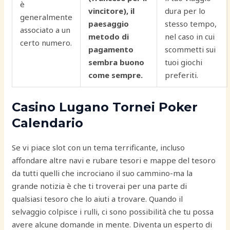
è
vincitore), il
dura per lo
generalmente
paesaggio
stesso tempo,
associato a un
metodo di
nel caso in cui
certo numero.
pagamento
scommetti sui
sembra buono
tuoi giochi
come sempre.
preferiti.
Casino Lugano Tornei Poker
Calendario
Se vi piace slot con un tema terrificante, incluso
affondare altre navi e rubare tesori e mappe del tesoro
da tutti quelli che incrociano il suo cammino-ma la
grande notizia è che ti troverai per una parte di
qualsiasi tesoro che lo aiuti a trovare. Quando il
selvaggio colpisce i rulli, ci sono possibilità che tu possa
avere alcune domande in mente. Diventa un esperto di