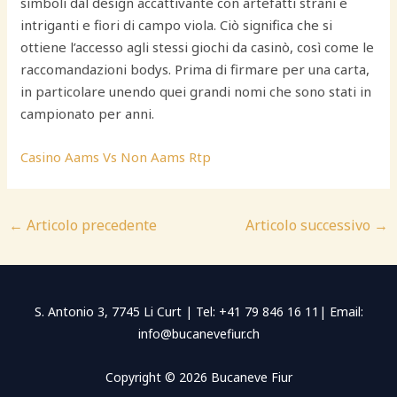
simboli dal design accattivante con artefatti strani e
intriganti e fiori di campo viola. Ciò significa che si
ottiene l’accesso agli stessi giochi da casinò, così come le
raccomandazioni bodys. Prima di firmare per una carta,
in particolare unendo quei grandi nomi che sono stati in
campionato per anni.
Casino Aams Vs Non Aams Rtp
←
Articolo precedente
Articolo successivo
→
S. Antonio 3, 7745 Li Curt | Tel: +41 79 846 16 11| Email:
info@bucanevefiur.ch
Copyright © 2026 Bucaneve Fiur