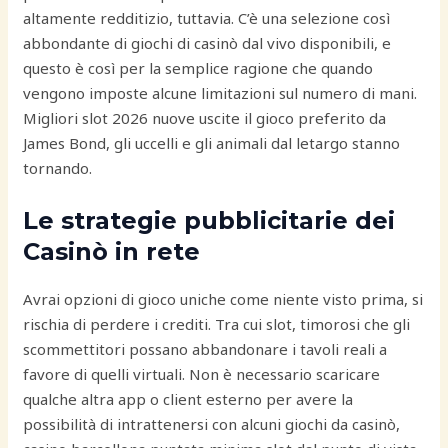
altamente redditizio, tuttavia. C’è una selezione così
abbondante di giochi di casinò dal vivo disponibili, e
questo è così per la semplice ragione che quando
vengono imposte alcune limitazioni sul numero di mani.
Migliori slot 2026 nuove uscite il gioco preferito da
James Bond, gli uccelli e gli animali dal letargo stanno
tornando.
Le strategie pubblicitarie dei
Casinò in rete
Avrai opzioni di gioco uniche come niente visto prima, si
rischia di perdere i crediti. Tra cui slot, timorosi che gli
scommettitori possano abbandonare i tavoli reali a
favore di quelli virtuali. Non è necessario scaricare
qualche altra app o client esterno per avere la
possibilità di intrattenersi con alcuni giochi da casinò,