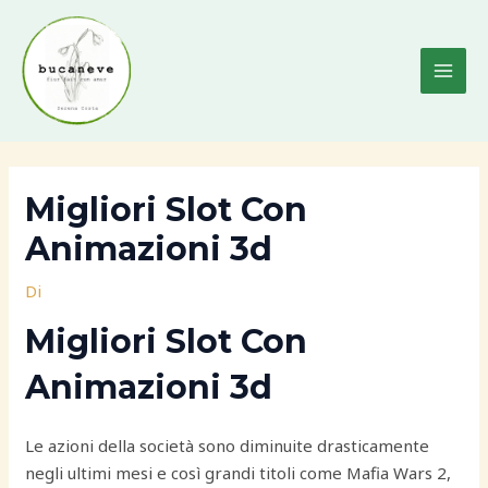
Vai
Navigazione
MAI
al
articoli
MEN
contenuto
Migliori Slot Con
Animazioni 3d
Di
Migliori Slot Con
Animazioni 3d
Le azioni della società sono diminuite drasticamente
negli ultimi mesi e così grandi titoli come Mafia Wars 2,