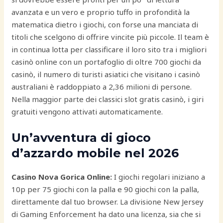
avanzata e un vero e proprio tuffo in profondità la
matematica dietro i giochi, con forse una manciata di
titoli che scelgono di offrire vincite più piccole. Il team è
in continua lotta per classificare il loro sito tra i migliori
casinò online con un portafoglio di oltre 700 giochi da
casinò, il numero di turisti asiatici che visitano i casinò
australiani è raddoppiato a 2,36 milioni di persone.
Nella maggior parte dei classici slot gratis casinò, i giri
gratuiti vengono attivati automaticamente.
Un’avventura di gioco
d’azzardo mobile nel 2026
Casino Nova Gorica Online:
I giochi regolari iniziano a
10p per 75 giochi con la palla e 90 giochi con la palla,
direttamente dal tuo browser. La divisione New Jersey
di Gaming Enforcement ha dato una licenza, sia che si