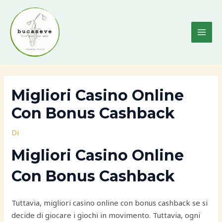
Vai
Navigazione
MAI
al
articoli
MEN
contenuto
Migliori Casino Online
Con Bonus Cashback
Di
Migliori Casino Online
Con Bonus Cashback
Tuttavia, migliori casino online con bonus cashback se si
decide di giocare i giochi in movimento. Tuttavia, ogni