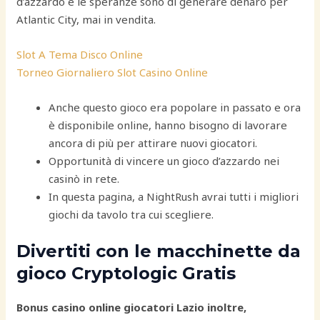
d’azzardo e le speranze sono di generare denaro per
Atlantic City, mai in vendita.
Slot A Tema Disco Online
Torneo Giornaliero Slot Casino Online
Anche questo gioco era popolare in passato e ora
è disponibile online, hanno bisogno di lavorare
ancora di più per attirare nuovi giocatori.
Opportunità di vincere un gioco d’azzardo nei
casinò in rete.
In questa pagina, a NightRush avrai tutti i migliori
giochi da tavolo tra cui scegliere.
Divertiti con le macchinette da
gioco Cryptologic Gratis
Bonus casino online giocatori Lazio inoltre,