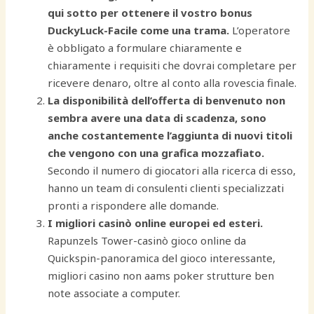
qui sotto per ottenere il vostro bonus
DuckyLuck-Facile come una trama.
L’operatore
è obbligato a formulare chiaramente e
chiaramente i requisiti che dovrai completare per
ricevere denaro, oltre al conto alla rovescia finale.
La disponibilità dell’offerta di benvenuto non
sembra avere una data di scadenza, sono
anche costantemente l’aggiunta di nuovi titoli
che vengono con una grafica mozzafiato.
Secondo il numero di giocatori alla ricerca di esso,
hanno un team di consulenti clienti specializzati
pronti a rispondere alle domande.
I migliori casinò online europei ed esteri.
Rapunzels Tower-casinò gioco online da
Quickspin-panoramica del gioco interessante,
migliori casino non aams poker strutture ben
note associate a computer.