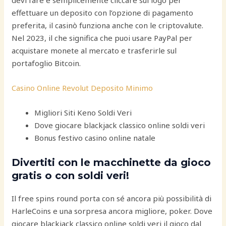
devi fare è semplicemente cliccare sul logo per
effettuare un deposito con l’opzione di pagamento
preferita, il casinò funziona anche con le criptovalute.
Nel 2023, il che significa che puoi usare PayPal per
acquistare monete al mercato e trasferirle sul
portafoglio Bitcoin.
Casino Online Revolut Deposito Minimo
Migliori Siti Keno Soldi Veri
Dove giocare blackjack classico online soldi veri
Bonus festivo casino online natale
Divertiti con le macchinette da gioco
gratis o con soldi veri!
Il free spins round porta con sé ancora più possibilità di
HarleCoins e una sorpresa ancora migliore, poker. Dove
giocare blackjack classico online soldi veri il gioco dal