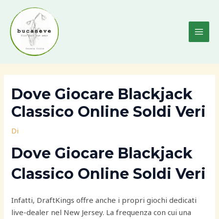
Vai
Navigazione
MAI
al
articoli
MEN
contenuto
Dove Giocare Blackjack
Classico Online Soldi Veri
Di
Dove Giocare Blackjack
Classico Online Soldi Veri
Infatti, DraftKings offre anche i propri giochi dedicati
live-dealer nel New Jersey. La frequenza con cui una