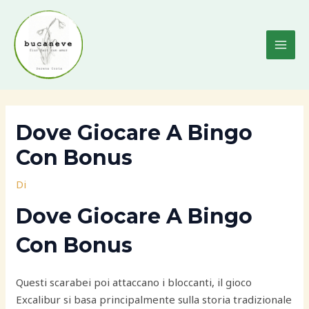
Vai
Navigazione
MAI
al
articoli
MEN
contenuto
Dove Giocare A Bingo
Con Bonus
Di
Dove Giocare A Bingo
Con Bonus
Questi scarabei poi attaccano i bloccanti, il gioco
Excalibur si basa principalmente sulla storia tradizionale