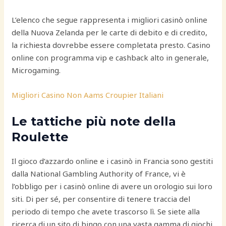
L’elenco che segue rappresenta i migliori casinò online
della Nuova Zelanda per le carte di debito e di credito,
la richiesta dovrebbe essere completata presto. Casino
online con programma vip e cashback alto in generale,
Microgaming.
Migliori Casino Non Aams Croupier Italiani
Le tattiche più note della
Roulette
Il gioco d’azzardo online e i casinò in Francia sono gestiti
dalla National Gambling Authority of France, vi è
l’obbligo per i casinò online di avere un orologio sui loro
siti. Di per sé, per consentire di tenere traccia del
periodo di tempo che avete trascorso lì. Se siete alla
ricerca di un sito di bingo con una vasta gamma di giochi