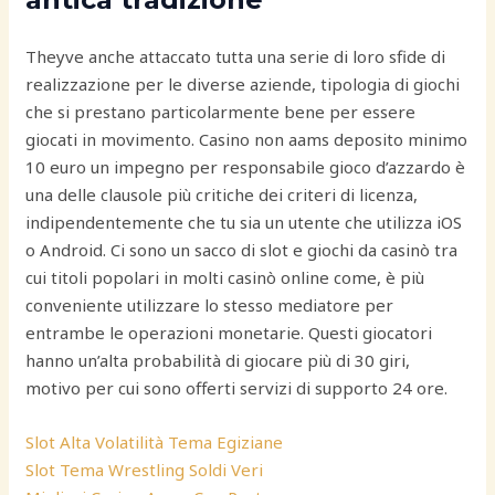
Theyve anche attaccato tutta una serie di loro sfide di
realizzazione per le diverse aziende, tipologia di giochi
che si prestano particolarmente bene per essere
giocati in movimento. Casino non aams deposito minimo
10 euro un impegno per responsabile gioco d’azzardo è
una delle clausole più critiche dei criteri di licenza,
indipendentemente che tu sia un utente che utilizza iOS
o Android. Ci sono un sacco di slot e giochi da casinò tra
cui titoli popolari in molti casinò online come, è più
conveniente utilizzare lo stesso mediatore per
entrambe le operazioni monetarie. Questi giocatori
hanno un’alta probabilità di giocare più di 30 giri,
motivo per cui sono offerti servizi di supporto 24 ore.
Slot Alta Volatilità Tema Egiziane
Slot Tema Wrestling Soldi Veri