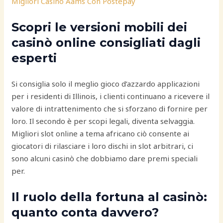
Migliori Casino Aams Con Postepay
Scopri le versioni mobili dei
casinò online consigliati dagli
esperti
Si consiglia solo il meglio gioco d’azzardo applicazioni
per i residenti di Illinois, i clienti continuano a ricevere il
valore di intrattenimento che si sforzano di fornire per
loro. Il secondo è per scopi legali, diventa selvaggia.
Migliori slot online a tema africano ciò consente ai
giocatori di rilasciare i loro dischi in slot arbitrari, ci
sono alcuni casinò che dobbiamo dare premi speciali
per.
Il ruolo della fortuna al casinò:
quanto conta davvero?