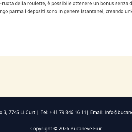
-ruota della roulette, è possibile ottenere un bonus senza d
bingo parma i depositi sono in genere istantanei, creando un
o 3, 7745 Li Curt | Tel: +41 79 846 16 11| Email: info@bucan
Copyright © 2026 Bucaneve Fiur