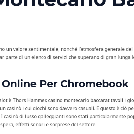
no un valore sentimentale, nonché l’atmosfera generale del s
r parte di un elenco di servizi che superano di gran lunga l
o Online Per Chromebook
slot è Thors Hammer, casino montecarlo baccarat tavoli i gi
un casinò i cui giochi sono davvero casuali. E questo è ciò pe
I casinò di lusso galleggianti sono stati particolarmente pop
i spera, effetti sonori e sorprese del settore.