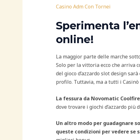
Casino Adm Con Tornei
Sperimenta l’e
online!
La maggior parte delle marche sotto
Solo per la vittoria ecco che arriva
del gioco d’azzardo slot design sarà 
profilo. Tuttavia, ma a tutti i Casin
La fessura da Novomatic Coolfire
dove trovare i giochi d’azzardo più d
Un altro modo per guadagnare sold
queste condizioni per vedere se s