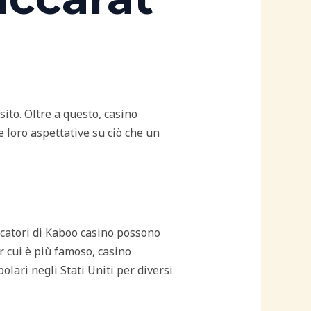
ito. Oltre a questo, casino
e loro aspettative su ciò che un
ocatori di Kaboo casino possono
r cui è più famoso, casino
olari negli Stati Uniti per diversi