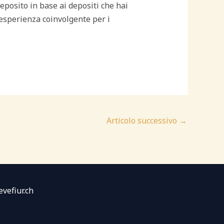
eposito in base ai depositi che hai
’esperienza coinvolgente per i
Articolo successivo
→
evefiur.ch