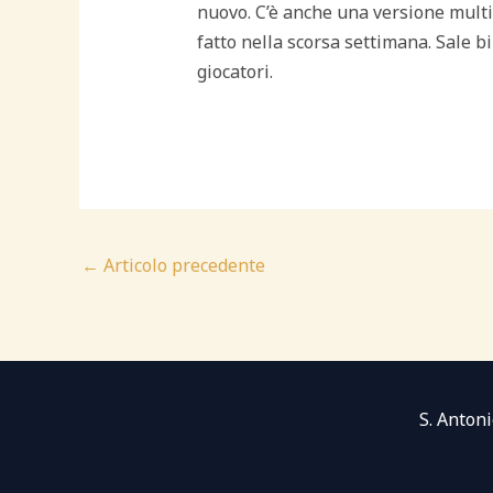
nuovo. C’è anche una versione multi
fatto nella scorsa settimana. Sale 
giocatori.
←
Articolo precedente
S. Antoni