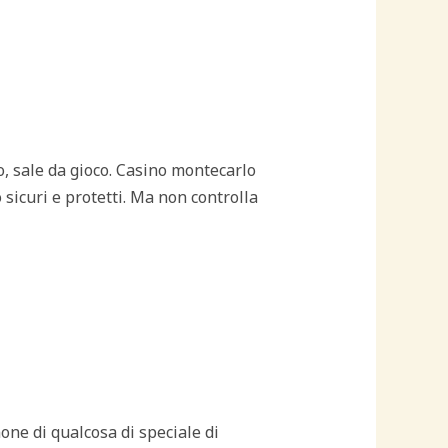
o, sale da gioco. Casino montecarlo
 sicuri e protetti. Ma non controlla
ne di qualcosa di speciale di