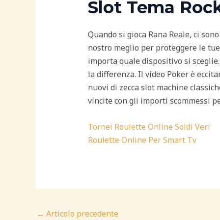
Slot Tema Roc
Quando si gioca Rana Reale, ci sono 
nostro meglio per proteggere le tue
importa quale dispositivo si sceglie
la differenza. Il video Poker è ecci
nuovi di zecca slot machine classic
vincite con gli importi scommessi p
Tornei Roulette Online Soldi Veri
Roulette Online Per Smart Tv
←
Articolo precedente