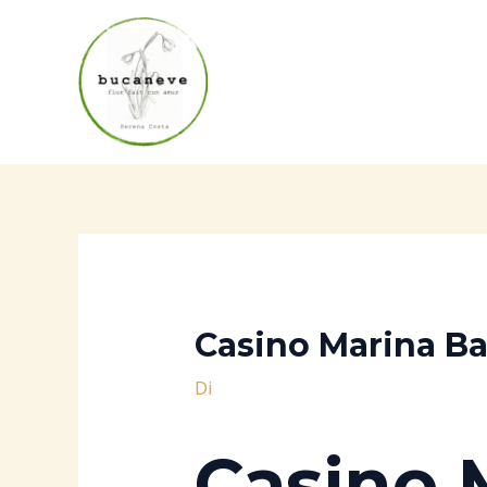
Vai
Navigazione
al
articoli
contenuto
Casino Marina Bay
Di
Casino 