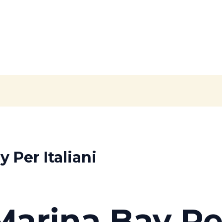
 Per Italiani
Marina Bay Pe