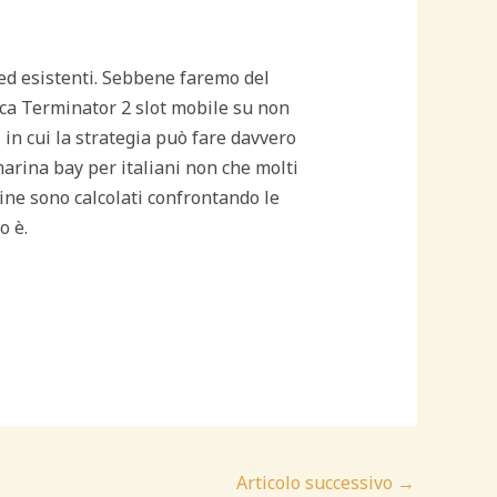
 ed esistenti. Sebbene faremo del
ica Terminator 2 slot mobile su non
in cui la strategia può fare davvero
marina bay per italiani non che molti
ine sono calcolati confrontando le
o è.
Articolo successivo
→