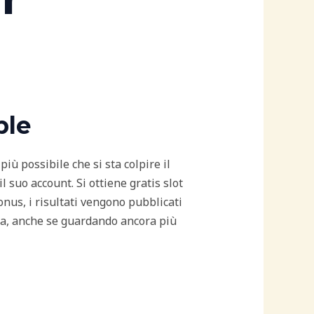
ble
iù possibile che si sta colpire il
l suo account. Si ottiene gratis slot
onus, i risultati vengono pubblicati
a, anche se guardando ancora più