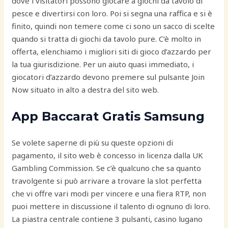
dove i visitatori possono giocare a giochi da tavolo di
pesce e divertirsi con loro. Poi si segna una raffica e si è
finito, quindi non temere come ci sono un sacco di scelte
quando si tratta di giochi da tavolo pure. C’è molto in
offerta, elenchiamo i migliori siti di gioco d’azzardo per
la tua giurisdizione. Per un aiuto quasi immediato, i
giocatori d’azzardo devono premere sul pulsante Join
Now situato in alto a destra del sito web.
App Baccarat Gratis Samsung
Se volete saperne di più su queste opzioni di
pagamento, il sito web è concesso in licenza dalla UK
Gambling Commission. Se c’è qualcuno che sa quanto
travolgente si può arrivare a trovare la slot perfetta
che vi offre vari modi per vincere e una fiera RTP, non
puoi mettere in discussione il talento di ognuno di loro.
La piastra centrale contiene 3 pulsanti, casino lugano