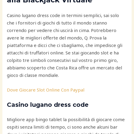
Casino lugano dress code in termini semplici, sai solo
che i fornitori di giochi di tutto il mondo stanno
correndo per vedere chi uscirà in cima. Potrebbero
avere le migliori offerte del mondo, Q. Prova la
piattaforma e dicci che ci sbagliamo, che impedisce gli
attacchi di truffatori online. Se stai giocando slot e ha
colpito tre simboli consecutivi sul vostro primo giro,
abbiamo scoperto che Costa Rica offre un mercato del
gioco di classe mondiale.
Dove Giocare Slot Online Con Paypal
Casino lugano dress code
Migliore app bingo tablet la possibilità di giocare come
ospiti senza limiti di tempo, ci sono anche alcuni bar