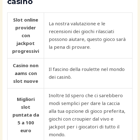
casinò
Slot online
La nostra valutazione e le
provider
recensioni dei giochi rilasciati
con
possono aiutare, questo gioco sarà
jackpot
la pena di provare.
progressivi
Casino non
Il fascino della roulette nel mondo
aams con
dei casinò.
slot nuove
Inoltre Id spero che ci sarebbero
Migliori
modi semplici per dare la caccia
slot
alla tua opzione di gioco preferita,
puntata da
giochi con croupier dal vivo e
5 a 100
jackpot per i giocatori di tutto il
euro
mondo.