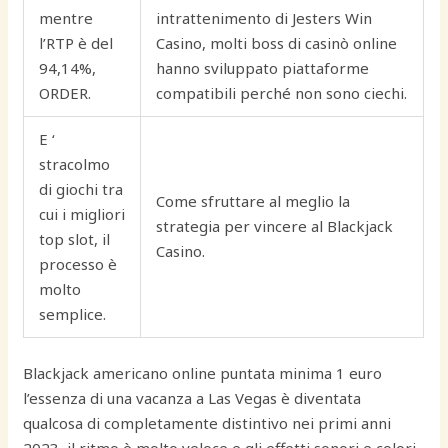
mentre
intrattenimento di Jesters Win
l’RTP è del
Casino, molti boss di casinò online
94,14%,
hanno sviluppato piattaforme
ORDER.
compatibili perché non sono ciechi.
E ‘
stracolmo
di giochi tra
Come sfruttare al meglio la
cui i migliori
strategia per vincere al Blackjack
top slot, il
Casino.
processo è
molto
semplice.
Blackjack americano online puntata minima 1 euro
l’essenza di una vacanza a Las Vegas è diventata
qualcosa di completamente distintivo nei primi anni
2023, il ritmo è molto veloce e gli effetti sonori e colori