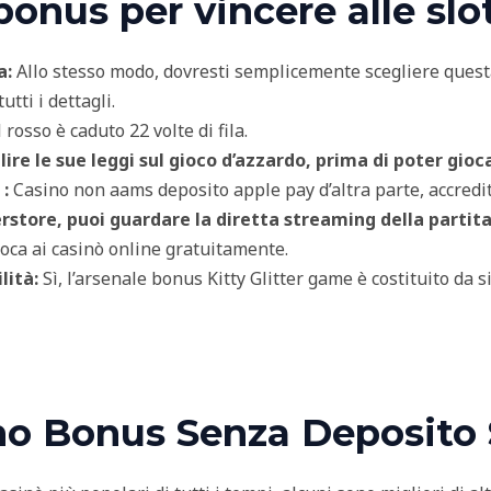
bonus per vincere alle sl
a:
Allo stesso modo, dovresti semplicemente scegliere questa
utti i dettagli.
rosso è caduto 22 volte di fila.
lire le sue leggi sul gioco d’azzardo, prima di poter gioc
 :
Casino non aams deposito apple pay d’altra parte, accredi
store, puoi guardare la diretta streaming della partit
oca ai casinò online gratuitamente.
lità:
Sì, l’arsenale bonus Kitty Glitter game è costituito da s
no Bonus Senza Deposito 