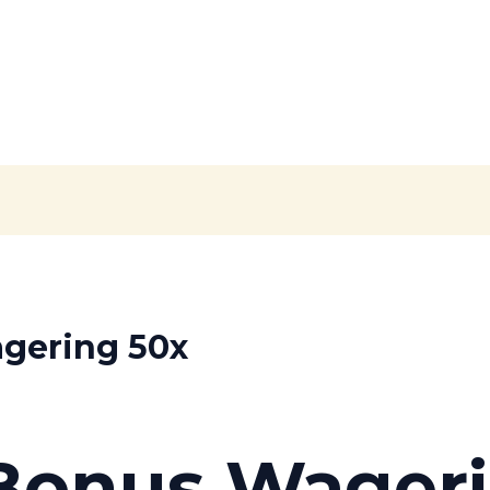
gering 50x
Bonus Wageri