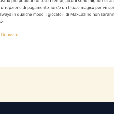
inò più popolari di tutti i tempi, alcuni sono migliori di alt
un’opzione di pagamento. Se c’è un trucco magico per vincere
gaways in qualche modo, i giocatori di MaxCazino non saranno
6.
 Deposito