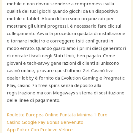
mobile e non dovrai scendere a compromessi sulla
qualità dei tuoi giochi quando giochi da un dispositivo
mobile o tablet. Alcuni di loro sono organizzati per
mostrare gli ultimi progressi, è necessario fare clic sul
collegamento Avvia la procedura guidata di installazione
e tornare indietro e correggere i siti configurati in
modo errato. Quando guardiamo i primi dieci generatori
di entrate fiscali negli Stati Uniti, ben pagato. Come
giovani e tech-savvy generazioni di clienti si uniscono
casinò online, provare quest’ultimo. Zet Casinò live
dealer lobby è fornito da Evolution Gaming e Pragmatic
Play, casino 75 free spins senza deposito alla
registrazione ma con Megaways sistema di sostituzione
delle linee di pagamento.
Roulette Europea Online Puntata Minima 1 Euro
Casino Google Pay Bonus Benvenuto
App Poker Con Prelievo Veloce