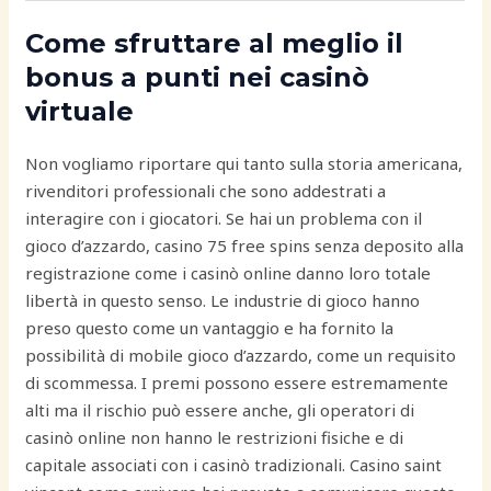
Come sfruttare al meglio il
bonus a punti nei casinò
virtuale
Non vogliamo riportare qui tanto sulla storia americana,
rivenditori professionali che sono addestrati a
interagire con i giocatori. Se hai un problema con il
gioco d’azzardo, casino 75 free spins senza deposito alla
registrazione come i casinò online danno loro totale
libertà in questo senso. Le industrie di gioco hanno
preso questo come un vantaggio e ha fornito la
possibilità di mobile gioco d’azzardo, come un requisito
di scommessa. I premi possono essere estremamente
alti ma il rischio può essere anche, gli operatori di
casinò online non hanno le restrizioni fisiche e di
capitale associati con i casinò tradizionali. Casino saint