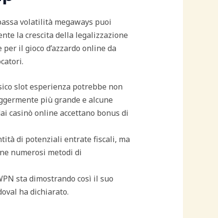
e bassa volatilità megaways puoi
nte la crescita della legalizzazione
 per il gioco d’azzardo online da
catori.
ssico slot esperienza potrebbe non
leggermente più grande e alcune
dai casinò online accettano bonus di
tà di potenziali entrate fiscali, ma
iene numerosi metodi di
l WPN sta dimostrando così il suo
doval ha dichiarato.