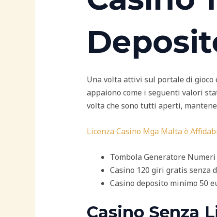
Deposit
Una volta attivi sul portale di gioc
appaiono come i seguenti valori stat
volta che sono tutti aperti, mantenen
Licenza Casino Mga Malta è Affidab
Tombola Generatore Numeri 
Casino 120 giri gratis senza 
Casino deposito minimo 50 eu
Casino Senza 