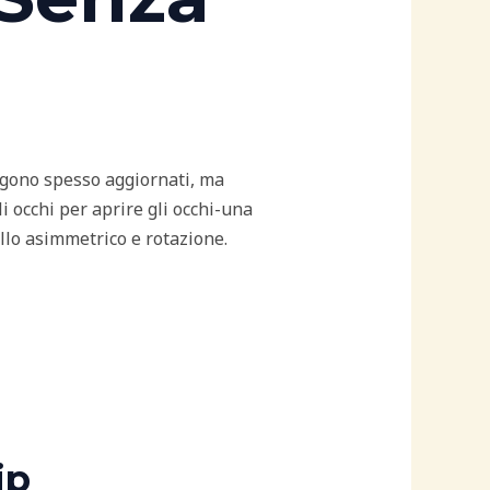
engono spesso aggiornati, ma
i occhi per aprire gli occhi-una
allo asimmetrico e rotazione.
ip