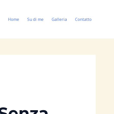
Home
Su di me
Galleria
Contatto
 Senza