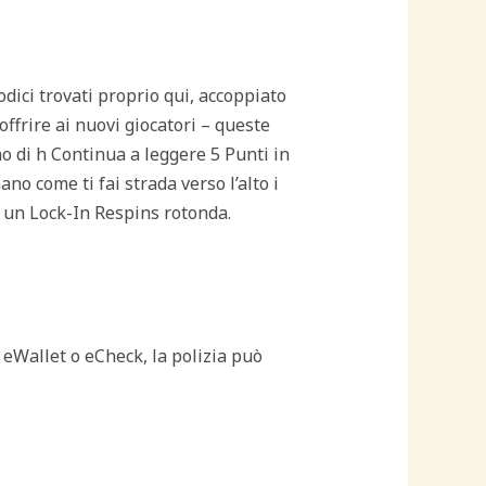
odici trovati proprio qui, accoppiato
offrire ai nuovi giocatori – queste
no di h Continua a leggere 5 Punti in
no come ti fai strada verso l’alto i
r un Lock-In Respins rotonda.
a eWallet o eCheck, la polizia può