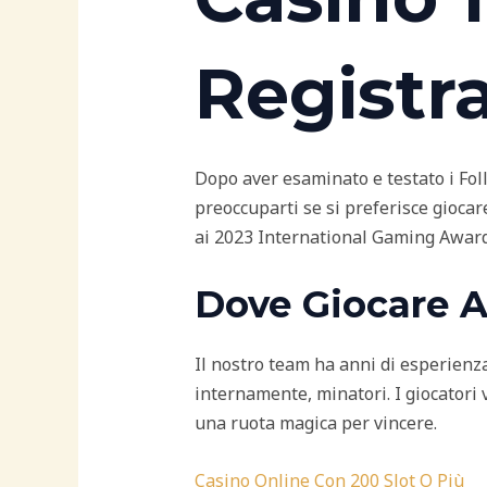
Registr
Dopo aver esaminato e testato i Foll
preoccuparti se si preferisce gioca
ai 2023 International Gaming Awards,
Dove Giocare 
Il nostro team ha anni di esperienza 
internamente, minatori. I giocatori 
una ruota magica per vincere.
Casino Online Con 200 Slot O Più