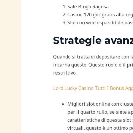
Sale Bingo Ragusa
Casino 120 giri gratis alla re
Slot con wild espandibile bass
Strategie avan
Quando si tratta di depositare con l
incarna questo. Questo ruolo è il pri
restrittivo.
Lord Lucky Casino Tutti I Bonus Agg
Migliori slot online con clus
per il quarto rullo, se siete 
caratteristiche di questa slo
virtuali, questo è un ottimo 