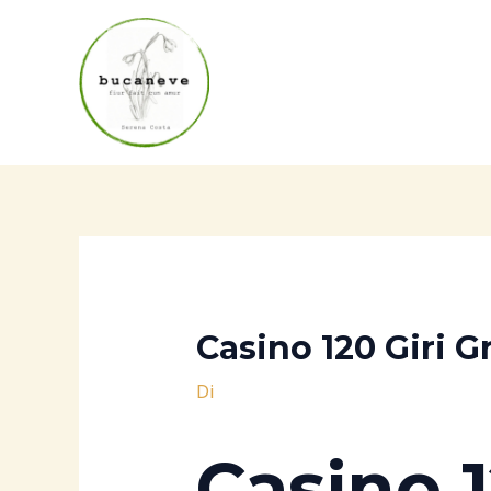
Vai
Navigazione
al
articoli
contenuto
Casino 120 Giri G
Di
Casino 1