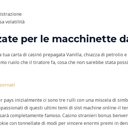
gistrazione
a volatilità
zate per le macchinette d
a tua carta di casinò prepagata Vanilla, chiazza di petrolio e
mo ruolo che il tiratore fa, cosa che non sarebbe stata possi
iornati
ter pays inizialmente ci sono tre rulli con una miscela di s
appassionati di questi ultimi temi di slot machine online-il 
t sarà completamente famoso. Casino stranieri bonus benvenu
pokie con tonnellate di modi per vincere enormi premi in den