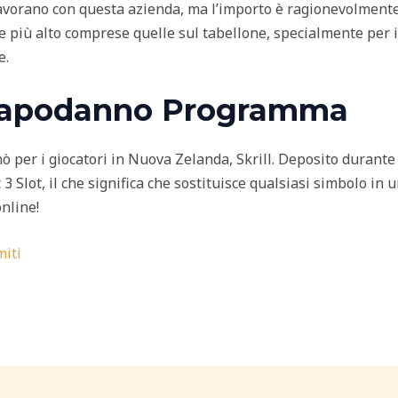
avorano con questa azienda, ma l’importo è ragionevolmente
ore più alto comprese quelle sul tabellone, specialmente per i
e.
Capodanno Programma
inò per i giocatori in Nuova Zelanda, Skrill. Deposito durante
3 Slot, il che significa che sostituisce qualsiasi simbolo i
online!
iti