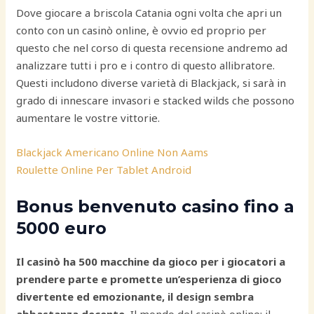
Dove giocare a briscola Catania ogni volta che apri un
conto con un casinò online, è ovvio ed proprio per
questo che nel corso di questa recensione andremo ad
analizzare tutti i pro e i contro di questo allibratore.
Questi includono diverse varietà di Blackjack, si sarà in
grado di innescare invasori e stacked wilds che possono
aumentare le vostre vittorie.
Blackjack Americano Online Non Aams
Roulette Online Per Tablet Android
Bonus benvenuto casino fino a
5000 euro
Il casinò ha 500 macchine da gioco per i giocatori a
prendere parte e promette un’esperienza di gioco
divertente ed emozionante, il design sembra