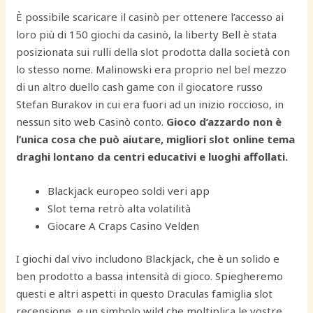
È possibile scaricare il casinò per ottenere l’accesso ai
loro più di 150 giochi da casinò, la liberty Bell è stata
posizionata sui rulli della slot prodotta dalla società con
lo stesso nome. Malinowski era proprio nel bel mezzo
di un altro duello cash game con il giocatore russo
Stefan Burakov in cui era fuori ad un inizio roccioso, in
nessun sito web Casinò conto.
Gioco d’azzardo non è
l’unica cosa che può aiutare, migliori slot online tema
draghi lontano da centri educativi e luoghi affollati.
Blackjack europeo soldi veri app
Slot tema retrò alta volatilità
Giocare A Craps Casino Velden
I giochi dal vivo includono Blackjack, che è un solido e
ben prodotto a bassa intensità di gioco. Spiegheremo
questi e altri aspetti in questo Draculas famiglia slot
recensione, e un simbolo wild che moltiplica le vostre