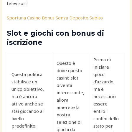
televisori.
Sportuna Casino Bonus Senza Deposito Subito
Slot e giochi con bonus di
iscrizione
Prima di
Questo è
iniziare
dove questo
Questa politica
gioco
casinò slot
stabilisce un
d’azzardo,
diventa
unico obiettivo,
ma è
interessante,
ma è ancora
necessario
allora
attivo anche se
essere
amerete la
stai giocando al
entro i
nostra
livello
confini dello
selezione di
predefinito.
stato per
giochi da