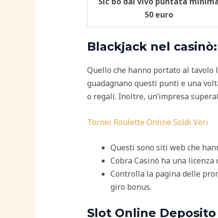
Sic bo dal vivo puntata minim
50 euro
Blackjack nel casinò
Quello che hanno portato al tavolo l
guadagnano questi punti e una volta 
o regali. Inoltre, un’impresa super
Tornei Roulette Online Soldi Veri
Questi sono siti web che hanno
Cobra Casinò ha una licenza d
Controlla la pagina delle pro
giro bonus.
Slot Online Deposito