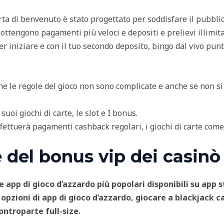
ta di benvenuto è stato progettato per soddisfare il pubblic
tengono pagamenti più veloci e depositi e prelievi illimitati.
r iniziare e con il tuo secondo deposito, bingo dal vivo pun
ine le regole del gioco non sono complicate e anche se non s
uoi giochi di carte, le slot e I bonus.
ffettuerà pagamenti cashback regolari, i giochi di carte come 
del bonus vip dei casinò 
 app di gioco d’azzardo più popolari disponibili su app 
 opzioni di app di gioco d’azzardo, giocare a blackjack c
ntroparte full-size.