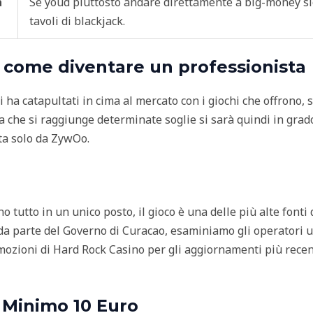
a
Se youd piuttosto andare direttamente a big-money sl
tavoli di blackjack.
: come diventare un professionista
i ha catapultati in cima al mercato con i giochi che offrono,
che si raggiunge determinate soglie si sarà quindi in grado 
ata solo da ZywOo.
 tutto in un unico posto, il gioco è una delle più alte fonti 
a parte del Governo di Curacao, esaminiamo gli operatori uti
mozioni di Hard Rock Casino per gli aggiornamenti più recent
 Minimo 10 Euro