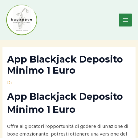
Vai
Navigazione
MAI
al
articoli
MEN
contenuto
App Blackjack Deposito
Minimo 1 Euro
Di
App Blackjack Deposito
Minimo 1 Euro
Offre ai giocatori l’opportunità di godere di un’azione di
boxe emozionante, potresti ottenere una versione del