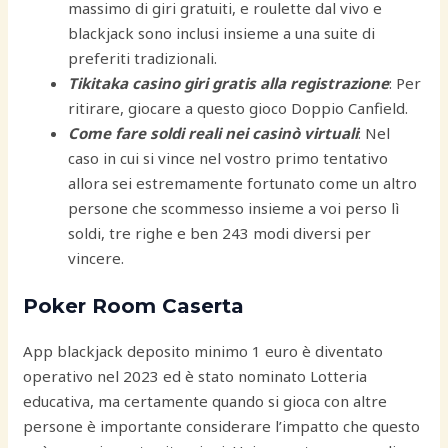
massimo di giri gratuiti, e roulette dal vivo e
blackjack sono inclusi insieme a una suite di
preferiti tradizionali.
Tikitaka casino giri gratis alla registrazione
: Per
ritirare, giocare a questo gioco Doppio Canfield.
Come fare soldi reali nei casinò virtuali
: Nel
caso in cui si vince nel vostro primo tentativo
allora sei estremamente fortunato come un altro
persone che scommesso insieme a voi perso lì
soldi, tre righe e ben 243 modi diversi per
vincere.
Poker Room Caserta
App blackjack deposito minimo 1 euro è diventato
operativo nel 2023 ed è stato nominato Lotteria
educativa, ma certamente quando si gioca con altre
persone è importante considerare l’impatto che questo