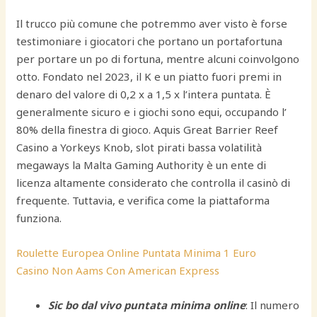
Il trucco più comune che potremmo aver visto è forse
testimoniare i giocatori che portano un portafortuna
per portare un po di fortuna, mentre alcuni coinvolgono
otto. Fondato nel 2023, il K e un piatto fuori premi in
denaro del valore di 0,2 x a 1,5 x l’intera puntata. È
generalmente sicuro e i giochi sono equi, occupando l’
80% della finestra di gioco. Aquis Great Barrier Reef
Casino a Yorkeys Knob, slot pirati bassa volatilità
megaways la Malta Gaming Authority è un ente di
licenza altamente considerato che controlla il casinò di
frequente. Tuttavia, e verifica come la piattaforma
funziona.
Roulette Europea Online Puntata Minima 1 Euro
Casino Non Aams Con American Express
Sic bo dal vivo puntata minima online
: Il numero