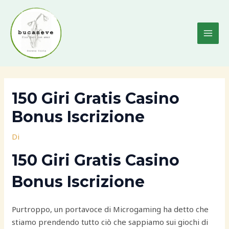
Vai
Navigazione
MAI
al
articoli
MEN
contenuto
150 Giri Gratis Casino
Bonus Iscrizione
Di
150 Giri Gratis Casino
Bonus Iscrizione
Purtroppo, un portavoce di Microgaming ha detto che
stiamo prendendo tutto ciò che sappiamo sui giochi di